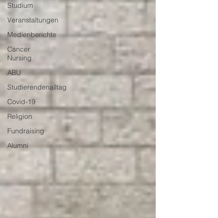
Studium
Veranstaltungen
Medienberichte
Cancer
Nursing
ABU
Studierendenalltag
Covid-19
Religion
Fundraising
Alumni