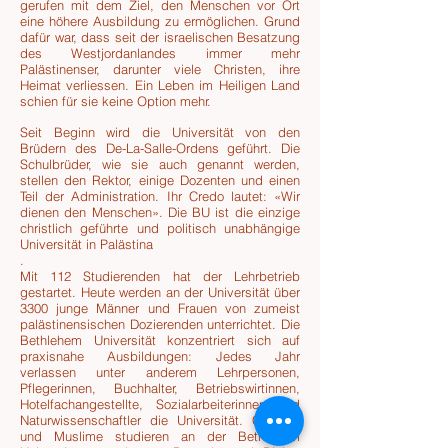
gerufen mit dem Ziel, den Menschen vor Ort
eine höhere Ausbildung zu ermöglichen. Grund
dafür war, dass seit der israelischen Besatzung
des Westjordanlandes immer mehr
Palästinenser, darunter viele Christen, ihre
Heimat verliessen. Ein Leben im Heiligen Land
schien für sie keine Option mehr.
Seit Beginn wird die Universität von den
Brüdern des De-La-Salle­-Ordens geführt. Die
Schulbrüder, wie sie auch genannt werden,
stellen den Rektor, einige Dozenten und einen
Teil der Administration. Ihr Credo lautet: «Wir
dienen den Menschen». Die BU ist die einzige
christlich geführte und politisch unabhängige
Universität in Palästina
.
Mit 112 Studierenden hat der Lehrbetrieb
gestartet. Heute werden an der Universität über
3300 junge Männer und Frauen von zumeist
palästinensischen Dozierenden unterrichtet. Die
Bethlehem Universität konzentriert sich auf
praxisnahe Ausbildungen: Jedes Jahr
verlassen unter anderem Lehrpersonen,
Pflegerinnen, Buchhalter, Betriebswirtinnen,
Hotelfachangestellte, Sozialarbeiterinnen und
Naturwissenschaftler die Universität. Christen
und Muslime studieren an der Bethlehem