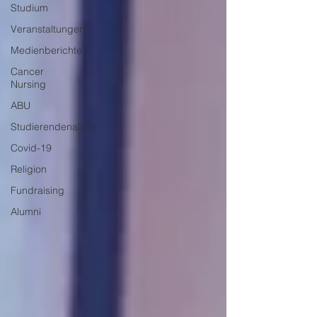
Studium
Veranstaltungen
Medienberichte
Cancer
Nursing
ABU
Studierendenalltag
Covid-19
Religion
Fundraising
Alumni