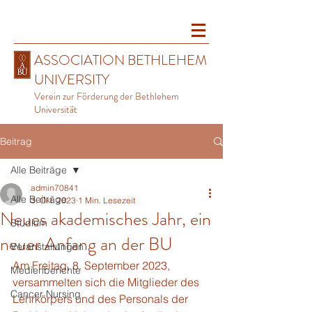
ASSOCIATION BETHLEHEM
UNIVERSITY
Verein zur Förderung der Bethlehem
Universität
Beitrag
Alle Beiträge
admin70841
Alle Beiträge
3. Okt. 2023
1 Min. Lesezeit
Neues akademisches Jahr, ein
Studium
neuer Anfang an der BU
Veranstaltungen
Am Freitag, 8. September 2023, 
Medienberichte
versammelten sich die Mitglieder des 
Cancer Nursing
Lehrkörpers und des Personals der 