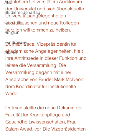
Bethlehem Universität im Auditorium 
ABU
der Universität und sich über aktuelle 
Studierendenalltag
Universitätsangelegenheiten 
Covid-19
auszutauschen und neue Kollegen 
herzlich willkommen zu heißen.
Religion
Fundraising
Dr. Iman Saca, Vizepräsidentin für 
akademische Angelegenheiten, hielt 
Alumni
ihre Antrittsrede in dieser Funktion und 
leitete die Versammlung. Die 
Versammlung begann mit einer 
Ansprache von Bruder Mark McKeon, 
dem Koordinator für institutionelle 
Werte.
Dr. Iman stellte die neue Dekanin der 
Fakultät für Krankenpflege und 
Gesundheitswissenschaften, Frau 
Salam Awad, vor. Die Vizepräsidenten 