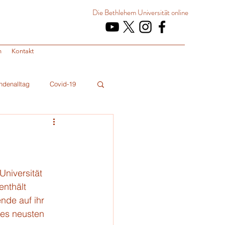
Die Bethlehem Universität
online
n
Kontakt
ndenalltag
Covid-19
niversität 
nthält 
de auf ihr 
des neusten 