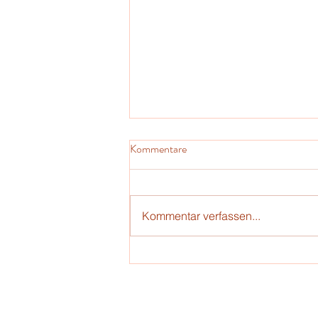
Kommentare
Kommentar verfassen...
50 Jahre Bethlehem Universität:
Ein Meilenstein im Jahr 2023