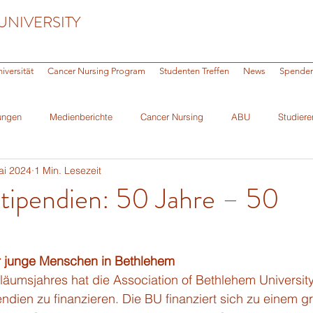
UNIVERSITY
iversität
Cancer Nursing Program
Studenten Treffen
News
Spende
ungen
Medienberichte
Cancer Nursing
ABU
Studiere
ai 2024
1 Min. Lesezeit
ni
stipendien: 50 Jahre – 50
n
r junge Menschen in Bethlehem
äumsjahres hat die Association of Bethlehem Universit
endien zu finanzieren. Die BU finanziert sich zu einem gr