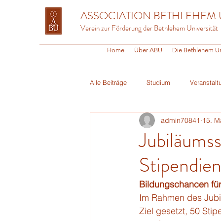
ASSOCIATION BETHLEHEM 
Verein zur Förderung der Bethlehem Universität
Home
Über ABU
Die Bethlehem Un
Alle Beiträge
Studium
Veranstalt
admin70841
15. M
Religion
Fundraising
Alum
Jubiläums
Stipendie
Bildungschancen fü
Im Rahmen des Jubil
Ziel gesetzt, 50 Stip