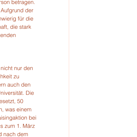
rson betragen. 
 Aufgrund der 
hwierig für die 
ft, die stark 
tenden 
nicht nur den 
hkeit zu 
ern auch den 
iversität. Die 
setzt, 50 
en, was einem 
singaktion bei 
is zum 1. März 
nd nach dem 