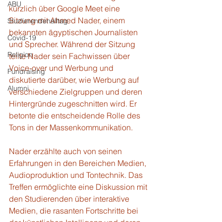
ABU
kürzlich über Google Meet eine 
Sitzung mit Ahmed Nader, einem 
Studierendenalltag
bekannten ägyptischen Journalisten 
Covid-19
und Sprecher. Während der Sitzung 
Religion
teilte Nader sein Fachwissen über 
Voice-over und Werbung und 
Fundraising
diskutierte darüber, wie Werbung auf 
Alumni
verschiedene Zielgruppen und deren 
Hintergründe zugeschnitten wird. Er 
betonte die entscheidende Rolle des 
Tons in der Massenkommunikation.
Nader erzählte auch von seinen 
Erfahrungen in den Bereichen Medien, 
Audioproduktion und Tontechnik. Das 
Treffen ermöglichte eine Diskussion mit 
den Studierenden über interaktive 
Medien, die rasanten Fortschritte bei 