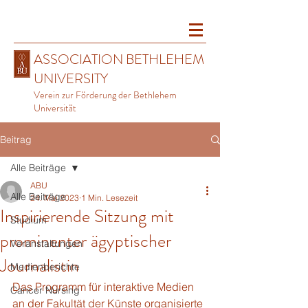
ASSOCIATION BETHLEHEM
UNIVERSITY
Verein zur Förderung der Bethlehem
Universität
Beitrag
Alle Beiträge
ABU
Alle Beiträge
24. Mai 2023
1 Min. Lesezeit
Inspirierende Sitzung mit
Studium
prominenter ägyptischer
Veranstaltungen
Journalistin
Medienberichte
Das Programm für interaktive Medien 
Cancer Nursing
an der Fakultät der Künste organisierte 