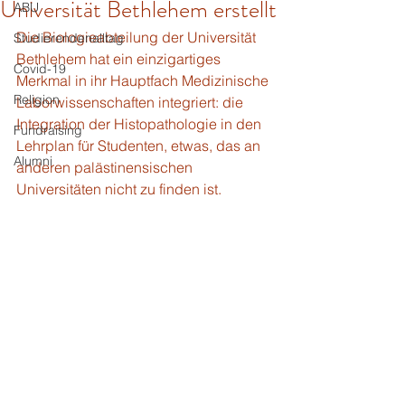
Universität Bethlehem erstellt
ABU
Die Biologieabteilung der Universität 
Studierendenalltag
Bethlehem hat ein einzigartiges 
Covid-19
Merkmal in ihr Hauptfach Medizinische 
Religion
Laborwissenschaften integriert: die 
Integration der Histopathologie in den 
Fundraising
Lehrplan für Studenten, etwas, das an 
Alumni
anderen palästinensischen 
Universitäten nicht zu finden ist.