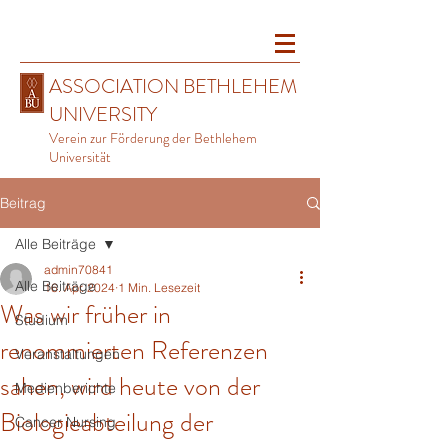
ASSOCIATION BETHLEHEM
UNIVERSITY
Verein zur Förderung der Bethlehem
Universität
Beitrag
Alle Beiträge
admin70841
Alle Beiträge
16. Apr. 2024
1 Min. Lesezeit
Was wir früher in
Studium
renommierten Referenzen
Veranstaltungen
sahen, wird heute von der
Medienberichte
Biologieabteilung der
Cancer Nursing