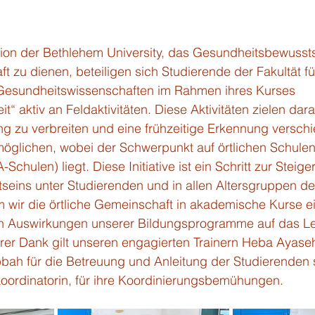
on der Bethlehem University, das Gesundheitsbewussts
 zu dienen, beteiligen sich Studierende der Fakultät fü
Gesundheitswissenschaften im Rahmen ihres Kurses 
 aktiv an Feldaktivitäten. Diese Aktivitäten zielen dara
g zu verbreiten und eine frühzeitige Erkennung versch
glichen, wobei der Schwerpunkt auf örtlichen Schulen (
hulen) liegt. Diese Initiative ist ein Schritt zur Steig
eins unter Studierenden und in allen Altersgruppen de
 wir die örtliche Gemeinschaft in akademische Kurse e
len Auswirkungen unserer Bildungsprogramme auf das L
r Dank gilt unseren engagierten Trainern Heba Ayaseh
bah für die Betreuung und Anleitung der Studierenden 
ordinatorin, für ihre Koordinierungsbemühungen.