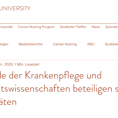
UNIVERSITY
iversität
Cancer Nursing Program
Studenten Treffen
News
Spende
ungen
Medienberichte
Cancer Nursing
ABU
Studiere
an. 2025
1 Min. Lesezeit
ni
de der Krankenpflege und
swissenschaften beteiligen s
täten