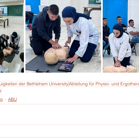
igkeiten der Bethlehem University
Abteilung für Physio- und Ergother
e
ng
ABU