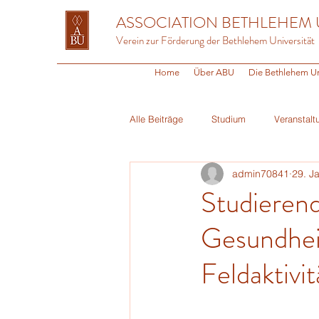
ASSOCIATION BETHLEHEM 
Verein zur Förderung der Bethlehem Universität
Home
Über ABU
Die Bethlehem Un
Alle Beiträge
Studium
Veranstalt
admin70841
29. J
Religion
Fundraising
Alum
Studieren
Gesundheit
Feldaktivi