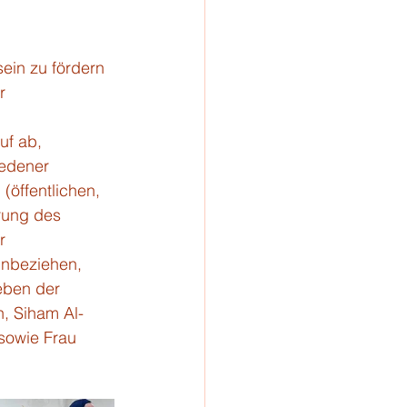
ein zu fördern 
r 
uf ab, 
iedener 
öffentlichen, 
erung des 
r 
inbeziehen, 
eben der 
, Siham Al-
sowie Frau 