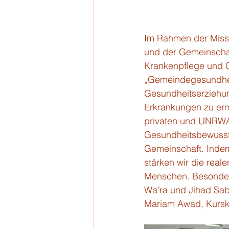
Im Rahmen der Missi
und der Gemeinschaft
Krankenpflege und 
„Gemeindegesundheit“
Gesundheitserziehun
Erkrankungen zu ermö
privaten und UNRWA-Sc
Gesundheitsbewussts
Gemeinschaft. Indem
stärken wir die rea
Menschen. Besondere
Wa’ra und Jihad Sab
Mariam Awad, Kursko