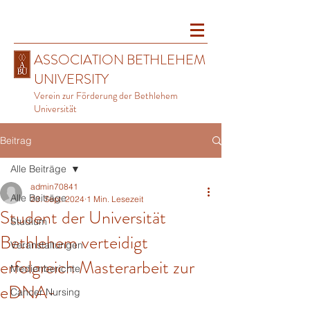
ASSOCIATION BETHLEHEM
UNIVERSITY
Verein zur Förderung der Bethlehem
Universität
Beitrag
Alle Beiträge
admin70841
Alle Beiträge
23. Sept. 2024
1 Min. Lesezeit
Student der Universität
Studium
Bethlehem verteidigt
Veranstaltungen
erfolgreich Masterarbeit zur
Medienberichte
eDNA-
Cancer Nursing