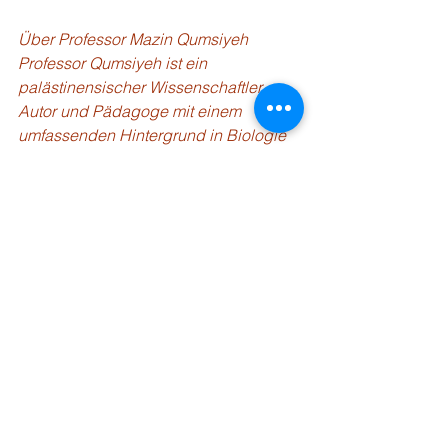
Über Professor Mazin Qumsiyeh 
Professor Qumsiyeh ist ein 
palästinensischer Wissenschaftler, 
Autor und Pädagoge mit einem 
umfassenden Hintergrund in Biologie 
und medizinischer Genetik. Er hat über 
150 wissenschaftliche Arbeiten und 
mehrere Bücher zu Themen 
veröffentlicht, die vom kulturellen Erbe 
bis zur Artenvielfalt reichen. Sein 
Engagement für gewaltlosen 
Widerstand und ökologische 
Nachhaltigkeit hat maßgeblich zur 
Förderung von Frieden und Bildung in 
Palästina beigetragen. 
Um eine sichere Spende zu tätigen, 
besuchen Sie bitte die PMNH/PIBS-