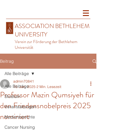
ASSOCIATION BETHLEHEM
UNIVERSITY
Verein zur Förderung der Bethlehem
Universität
Beitrag
Alle Beiträge
admin70841
Alle Beiträge
15. Jan. 2025
2 Min. Lesezeit
Professor Mazin Qumsiyeh für
Studium
den Friedensnobelpreis 2025
Veranstaltungen
nominiert
Medienberichte
Cancer Nursing