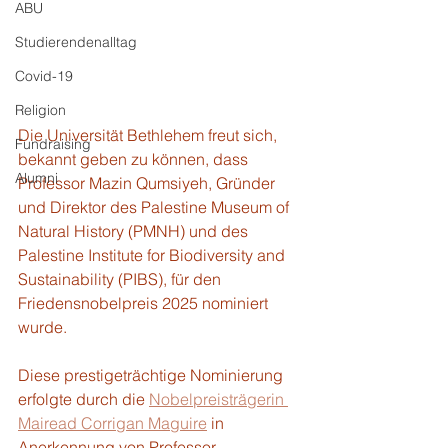
ABU
Studierendenalltag
Covid-19
Religion
Die Universität Bethlehem freut sich, 
Fundraising
bekannt geben zu können, dass 
Alumni
Professor Mazin Qumsiyeh, Gründer 
und Direktor des Palestine Museum of 
Natural History (PMNH) und des 
Palestine Institute for Biodiversity and 
Sustainability (PIBS), für den 
Friedensnobelpreis 2025 nominiert 
wurde. 
Diese prestigeträchtige Nominierung 
erfolgte durch die 
Nobelpreisträgerin 
Mairead Corrigan Maguire
 in 
Anerkennung von Professor 