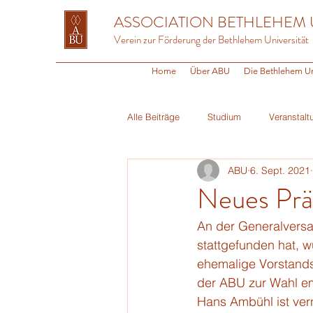
ASSOCIATION BETHLEHEM 
Verein zur Förderung der Bethlehem Universität
Home
Über ABU
Die Bethlehem Un
Alle Beiträge
Studium
Veranstalt
ABU
6. Sept. 2021
Religion
Fundraising
Alum
Neues Prä
An der Generalvers
stattgefunden hat, 
ehemalige Vorstandsm
der ABU zur Wahl em
Hans Ambühl ist ver