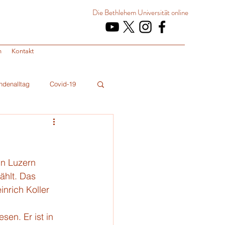
Die Bethlehem Universität
online
n
Kontakt
ndenalltag
Covid-19
n Luzern 
ählt. Das 
nrich Koller 
en. Er ist in 