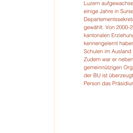
Luzern aufgewachsen
einige Jahre in Surs
Departementssekretä
gewählt. Von 2000-2
kantonalen Erziehung
kennengelernt haben.
Schulen im Ausland a
Zudem war er nebenam
gemeinnützigen Organ
der BU ist überzeug
Person das Präsidi