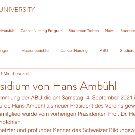
UNIVERSITY
iversität
Cancer Nursing Program
Studenten Treffen
News
Spende
ungen
Medienberichte
Cancer Nursing
ABU
Studiere
1 Min. Lesezeit
ni
sidium von Hans Ambühl
ammlung der ABU die am Samstag, 4. September 2021 i
wurde Hans Ambühl als neuer Präsident des Vereins gew
itglied wurde vom vorherigen Präsidenten Prof. Dr. Hei
pfohlen. 
netzter und profunder Kenner des Schweizer Bildungswes