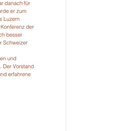
r danach für 
urde er zum 
s Luzern 
 Konferenz der 
ch besser 
r Schweizer 
len und 
. Der Vorstand 
und erfahrene 