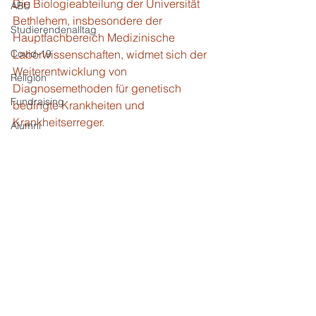
Die Biologieabteilung der Universität 
ABU
Bethlehem, insbesondere der 
Studierendenalltag
Hauptfachbereich Medizinische 
Covid-19
Laborwissenschaften, widmet sich der 
Weiterentwicklung von 
Religion
Diagnosemethoden für genetisch 
Fundraising
bedingte Krankheiten und 
Krankheitserreger.
Alumni