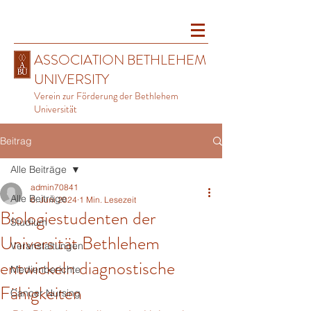
ASSOCIATION BETHLEHEM
UNIVERSITY
Verein zur Förderung der Bethlehem
Universität
Beitrag
Alle Beiträge
admin70841
Alle Beiträge
6. Juni 2024
1 Min. Lesezeit
Biologiestudenten der
Studium
Universität Bethlehem
Veranstaltungen
entwickeln diagnostische
Medienberichte
Fähigkeiten
Cancer Nursing