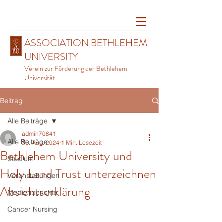
ASSOCIATION BETHLEHEM
UNIVERSITY
Verein zur Förderung der Bethlehem
Universität
Beitrag
Alle Beiträge
admin70841
Alle Beiträge
30. Aug. 2024
1 Min. Lesezeit
Bethlehem University und
Studium
Holy Land Trust unterzeichnen
Veranstaltungen
Absichtserklärung
Medienberichte
Cancer Nursing