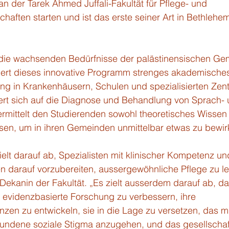
 der Tarek Ahmed Juffali-Fakultät für Pflege- und 
aften starten und ist das erste seiner Art in Bethlehe
f die wachsenden Bedürfnisse der palästinensischen Ge
ert dieses innovative Programm strenges akademisches
ng in Krankenhäusern, Schulen und spezialisierten Zent
rt sich auf die Diagnose und Behandlung von Sprach- 
rmittelt den Studierenden sowohl theoretisches Wissen 
sen, um in ihren Gemeinden unmittelbar etwas zu bewir
lt darauf ab, Spezialisten mit klinischer Kompetenz un
darauf vorzubereiten, aussergewöhnliche Pflege zu lei
ekanin der Fakultät. „Es zielt ausserdem darauf ab, da
 evidenzbasierte Forschung zu verbessern, ihre 
en zu entwickeln, sie in die Lage zu versetzen, das mi
ndene soziale Stigma anzugehen, und das gesellschaft