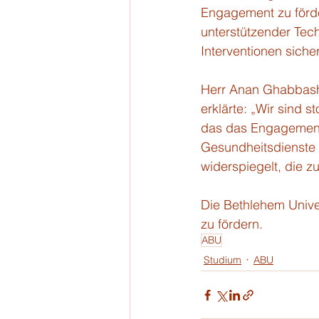
Engagement zu förde
unterstützender Tech
Interventionen sicher
Herr Anan Ghabbash,
erklärte: „Wir sind 
das das Engagement 
Gesundheitsdienste i
widerspiegelt, die z
Die Bethlehem Univer
zu fördern.
ABU
Studium
ABU