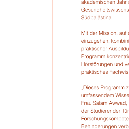
akademischen Jahr an
Gesundheitswissensch
Südpalästina.
Mit der Mission, au
einzugehen, kombini
praktischer Ausbildu
Programm konzentrie
Hörstörungen und ve
praktisches Fachwis
„Dieses Programm zie
umfassendem Wissen 
Frau Salam Awwad, D
der Studierenden für
Forschungskompetenz
Behinderungen verbu