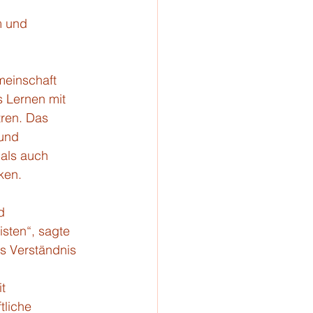
m und 
meinschaft 
 Lernen mit 
ren. Das 
und 
als auch 
ken.
d 
sten“, sagte 
s Verständnis 
t 
liche 