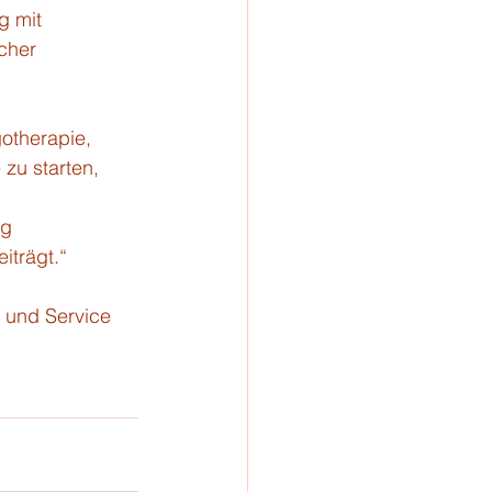
g mit 
cher 
otherapie, 
zu starten, 
g 
iträgt.“
n und Service 