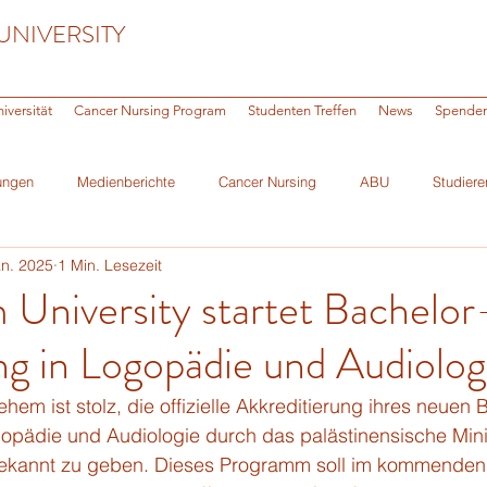
UNIVERSITY
iversität
Cancer Nursing Program
Studenten Treffen
News
Spende
ungen
Medienberichte
Cancer Nursing
ABU
Studiere
an. 2025
1 Min. Lesezeit
ni
University startet Bachelor
g in Logopädie und Audiolog
ehem ist stolz, die offizielle Akkreditierung ihres neuen 
opädie und Audiologie durch das palästinensische Minis
ekannt zu geben. Dieses Programm soll im kommenden