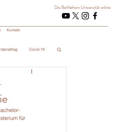
Die Bethlehem Universität
online
n
Kontakt
ndenalltag
Covid-19
-
ie
Bachelor-
terium für 
 