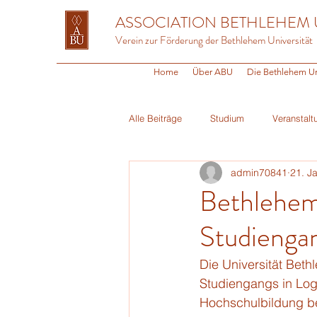
ASSOCIATION BETHLEHEM 
Verein zur Förderung der Bethlehem Universität
Home
Über ABU
Die Bethlehem Un
Alle Beiträge
Studium
Veranstalt
admin70841
21. J
Religion
Fundraising
Alum
Bethlehem 
Studiengan
Die Universität Bethl
Studiengangs in Log
Hochschulbildung b